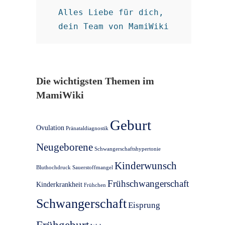
Alles Liebe für dich, 

dein Team von MamiWiki
Die wichtigsten Themen im
MamiWiki
Geburt
Ovulation
Pränataldiagnostik
Neugeborene
Schwangerschaftshypertonie
Kinderwunsch
Bluthochdruck
Sauerstoffmangel
Frühschwangerschaft
Kinderkrankheit
Frühchen
Schwangerschaft
Eisprung