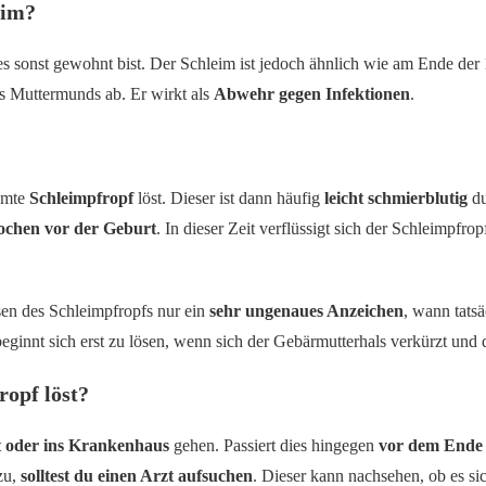
eim?
 es sonst gewohnt bist. Der Schleim ist jedoch ähnlich wie am Ende der
es Muttermunds ab. Er wirkt als
Abwehr gegen Infektionen
.
samte
Schleimpfropf
löst. Dieser ist dann häufig
leicht schmierblutig
du
ochen vor der Geburt
. In dieser Zeit verflüssigt sich der Schleimpfr
sen des Schleimpfropfs nur ein
sehr ungenaues Anzeichen
, wann tatsä
beginnt sich erst zu lösen, wenn sich der Gebärmutterhals verkürzt und
ropf löst?
t oder ins Krankenhaus
gehen. Passiert dies hingegen
vor dem Ende 
zu,
solltest du einen Arzt aufsuchen
. Dieser kann nachsehen, ob es si