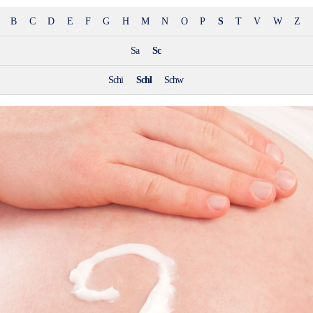
B
C
D
E
F
G
H
M
N
O
P
S
T
V
W
Z
Sa
Sc
Schi
Schl
Schw