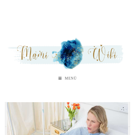
MENÜ
A
B
C
D
E
F
G
H
M
N
O
P
S
T
V
W
Z
We
Wi
Wu