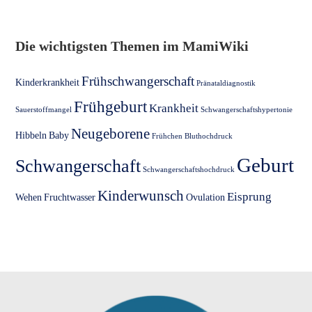
Die wichtigsten Themen im MamiWiki
Frühschwangerschaft
Kinderkrankheit
Pränataldiagnostik
Frühgeburt
Krankheit
Sauerstoffmangel
Schwangerschaftshypertonie
Neugeborene
Hibbeln
Baby
Frühchen
Bluthochdruck
Geburt
Schwangerschaft
Schwangerschaftshochdruck
Kinderwunsch
Eisprung
Wehen
Fruchtwasser
Ovulation