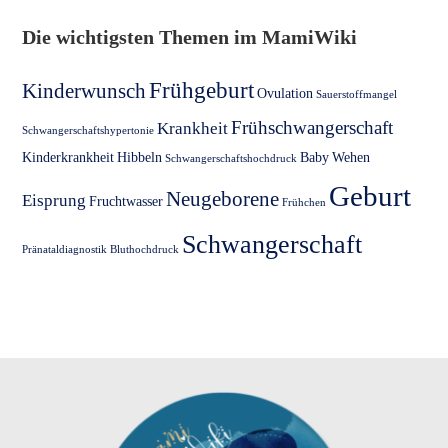
Die wichtigsten Themen im MamiWiki
Frühgeburt
Kinderwunsch
Ovulation
Sauerstoffmangel
Frühschwangerschaft
Krankheit
Schwangerschaftshypertonie
Kinderkrankheit
Hibbeln
Baby
Wehen
Schwangerschaftshochdruck
Geburt
Neugeborene
Eisprung
Fruchtwasser
Frühchen
Schwangerschaft
Pränataldiagnostik
Bluthochdruck