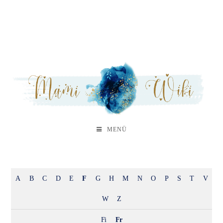
MENÜ
A
B
C
D
E
F
G
H
M
N
O
P
S
T
V
W
Z
Fi
Fr