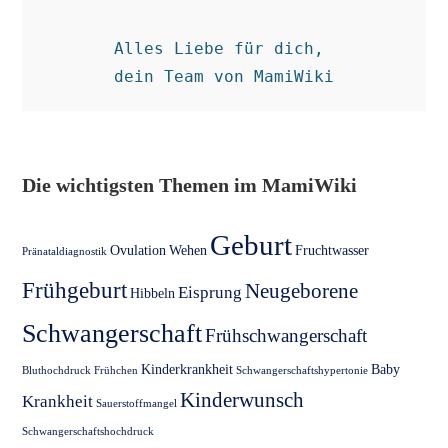
Alles Liebe für dich, 

dein Team von MamiWiki
Die wichtigsten Themen im MamiWiki
Geburt
Ovulation
Wehen
Fruchtwasser
Pränataldiagnostik
Frühgeburt
Neugeborene
Eisprung
Hibbeln
Schwangerschaft
Frühschwangerschaft
Kinderkrankheit
Baby
Bluthochdruck
Frühchen
Schwangerschaftshypertonie
Kinderwunsch
Krankheit
Sauerstoffmangel
Schwangerschaftshochdruck