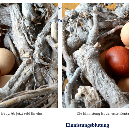
B
C
D
E
F
G
H
M
N
O
P
S
T
V
W
Z
Ei
En
Ep
Baby. Ab jetzt seid ihr eins.
Die Einnistung ist der erste Konta
Einnistungsblutung