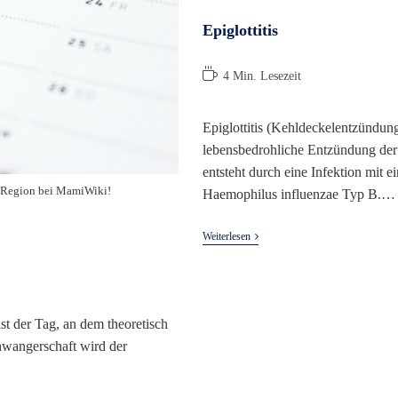
Epiglottitis
Lesedauer:
4 Min. Lesezeit
Epiglottitis (Kehldeckelentzündung
lebensbedrohliche Entzündung der
entsteht durch eine Infektion mit 
r Region bei MamiWiki!
Haemophilus influenzae Typ B.…
Epiglottitis
Weiterlesen
t der Tag, an dem theoretisch
hwangerschaft wird der