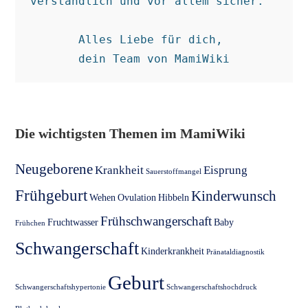
verständlich und vor allem sicher.  

Alles Liebe für dich, 

dein Team von MamiWiki
Die wichtigsten Themen im MamiWiki
Neugeborene
Krankheit
Eisprung
Sauerstoffmangel
Frühgeburt
Kinderwunsch
Wehen
Ovulation
Hibbeln
Frühschwangerschaft
Fruchtwasser
Baby
Frühchen
Schwangerschaft
Kinderkrankheit
Pränataldiagnostik
Geburt
Schwangerschaftshypertonie
Schwangerschaftshochdruck