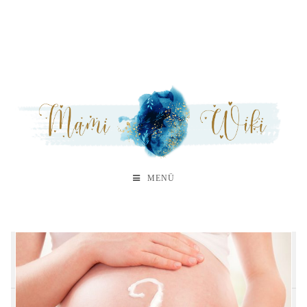
MENÜ
A
B
C
D
E
F
G
H
M
N
O
P
S
T
V
W
Z
Sa
Sc