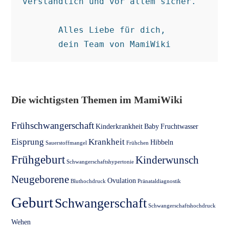
verständlich und vor allem sicher.  

Alles Liebe für dich, 

dein Team von MamiWiki
Die wichtigsten Themen im MamiWiki
Frühschwangerschaft
Kinderkrankheit
Baby
Fruchtwasser
Eisprung
Krankheit
Hibbeln
Sauerstoffmangel
Frühchen
Frühgeburt
Kinderwunsch
Schwangerschaftshypertonie
Neugeborene
Ovulation
Bluthochdruck
Pränataldiagnostik
Geburt
Schwangerschaft
Schwangerschaftshochdruck
Wehen