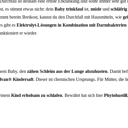
 Durchfall ist deshalb eine ernste Erkrankung und sollte immer sehr gu
t, es stimmt etwas nicht: dein
Baby trinkfaul
ist,
müde
und
schläfrig
mmt bereits Breikost, kannst du den Durchfall mit Hausmitteln, wie
ge
es gibt es
Elektrolyt-Lösungen in Kombination mit Darmbakterien
nktioniert er wieder.
nem Baby, den
zähen
Schleim aus der Lunge abzuhusten
. Damit bef
lvan® Kindersaft
. Dieser ist chemischen Ursprungs. Für Mütter, die l
deinem
Kind erholsam zu schlafen
. Bewährt hat sich hier
Phytohustill