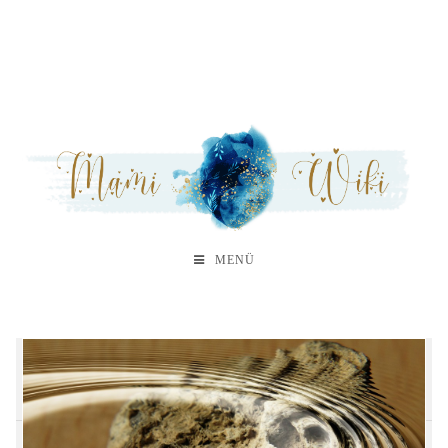
MENÜ
A
B
C
D
E
F
G
H
M
N
O
P
S
T
V
W
Z
Geb
Gel
Ges