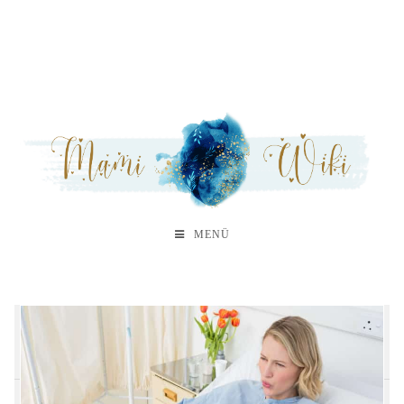
MENÜ
A
B
C
D
E
F
G
H
M
N
O
P
S
T
V
W
Z
We
Wi
Wu