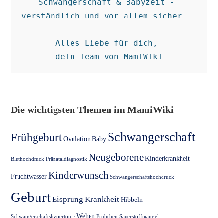
Schwangerschaft & Babyzeit - 
verständlich und vor allem sicher.  

Alles Liebe für dich, 

dein Team von MamiWiki
Die wichtigsten Themen im MamiWiki
Schwangerschaft
Frühgeburt
Ovulation
Baby
Neugeborene
Kinderkrankheit
Bluthochdruck
Pränataldiagnostik
Kinderwunsch
Fruchtwasser
Schwangerschaftshochdruck
Geburt
Eisprung
Krankheit
Hibbeln
Wehen
Schwangerschaftshypertonie
Frühchen
Sauerstoffmangel