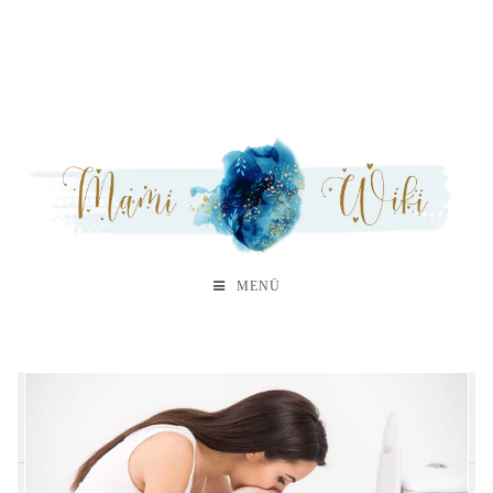
MENÜ
A
B
C
D
E
F
G
H
M
N
O
P
S
T
V
W
Z
Ba
Be
Bl