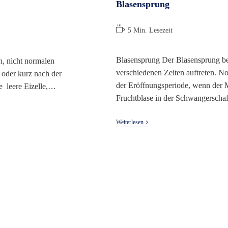
Blasensprung
Lesedauer:
5 Min. Lesezeit
Blasensprung Der Blasensprung be
n, nicht normalen
verschiedenen Zeiten auftreten. N
 oder kurz nach der
der Eröffnungsperiode, wenn der Mu
ne leere Eizelle,…
Fruchtblase in der Schwangersch
Blasensprung
Weiterlesen