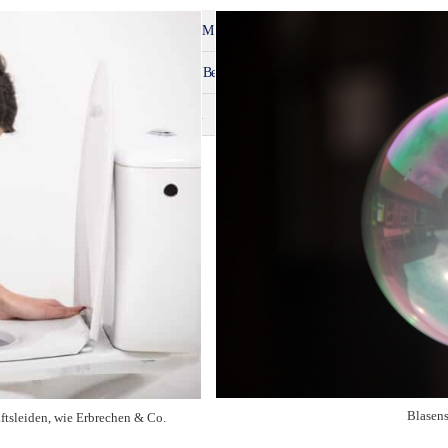
B
C
D
E
F
G
H
M
N
O
P
S
T
V
W
Z
Ba
Be
Bl
Blasenm
Blasens
Blasens
ftsleiden, wie Erbrechen & Co.