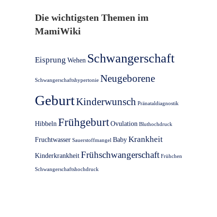
Die wichtigsten Themen im
MamiWiki
Schwangerschaft
Eisprung
Wehen
Neugeborene
Schwangerschaftshypertonie
Geburt
Kinderwunsch
Pränataldiagnostik
Frühgeburt
Hibbeln
Ovulation
Bluthochdruck
Krankheit
Fruchtwasser
Baby
Sauerstoffmangel
Frühschwangerschaft
Kinderkrankheit
Frühchen
Schwangerschaftshochdruck