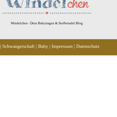
Windelchen - Dein Babytragen & Stoffwindel Blog
Schwangerschaft
Baby
Impressum
Datenschutz