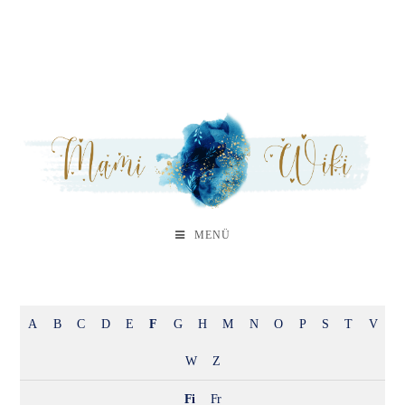
MENÜ
A
B
C
D
E
F
G
H
M
N
O
P
S
T
V
W
Z
Fi
Fr