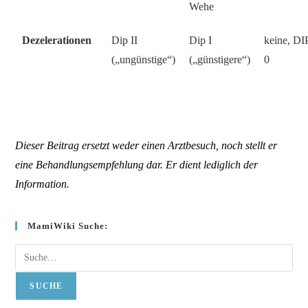
Wehe
Dezelerationen
Dip II
Dip I
keine, DI
(„ungünstige“)
(„günstigere“)
0
Dieser Beitrag ersetzt weder einen Arztbesuch, noch stellt er
eine Behandlungsempfehlung dar. Er dient lediglich der
Inform
ation.
MamiWiki Suche:
Suche
SUCHE