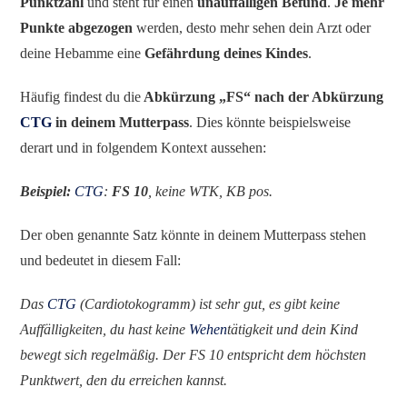
Punktzahl
und steht für einen
unauffälligen Befund
.
Je mehr
Punkte abgezogen
werden, desto mehr sehen dein Arzt oder
deine Hebamme eine
Gefährdung deines Kindes
.
Häufig findest du die
Abkürzung „FS“ nach der Abkürzung
CTG
in deinem Mutterpass
. Dies könnte beispielsweise
derart und in folgendem Kontext aussehen:
Beispiel:
CTG
:
FS 10
, keine WTK, KB pos.
Der oben genannte Satz könnte in deinem Mutterpass stehen
und bedeutet in diesem Fall:
Das
CTG
(Cardiotokogramm) ist sehr gut, es gibt keine
Auffälligkeiten, du hast keine
Wehen
tätigkeit und dein Kind
bewegt sich regelmäßig. Der FS 10 entspricht dem höchsten
Punktwert, den du erreichen kannst.