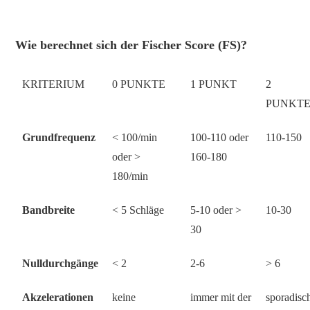
+
Wie berechnet sich der Fischer Score (FS)?
KRITERIUM
0 PUNKTE
1 PUNKT
2
PUNKT
Grundfrequenz
< 100/min
100-110 oder
110-150
oder >
160-180
180/min
Bandbreite
< 5 Schläge
5-10 oder >
10-30
30
Nulldurchgänge
< 2
2-6
> 6
Akzelerationen
keine
immer mit der
sporadisc