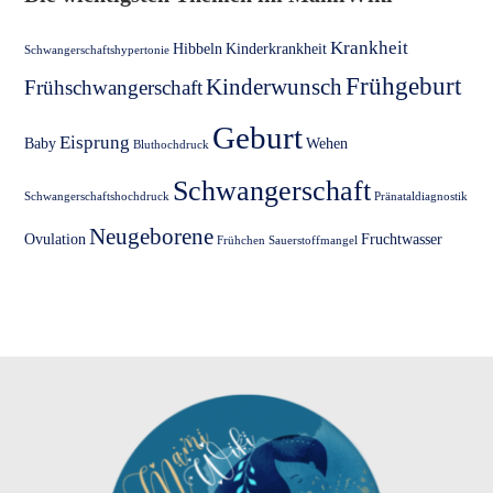
Krankheit
Hibbeln
Kinderkrankheit
Schwangerschaftshypertonie
Frühgeburt
Kinderwunsch
Frühschwangerschaft
Geburt
Eisprung
Baby
Wehen
Bluthochdruck
Schwangerschaft
Schwangerschaftshochdruck
Pränataldiagnostik
Neugeborene
Ovulation
Fruchtwasser
Frühchen
Sauerstoffmangel