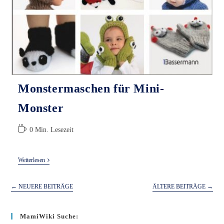
Monstermaschen für Mini-
Monster
Lesedauer:
0 Min. Lesezeit
Monstermaschen
Weiterlesen
Für
Mini-
Monster
←
NEUERE BEITRÄGE
ÄLTERE BEITRÄGE
→
MamiWiki Suche: