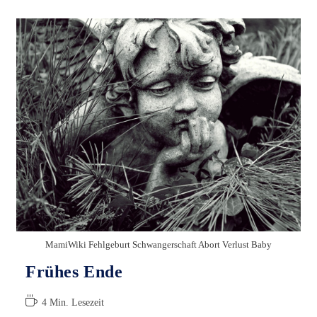
Baby
Ohne
Windel
MamiWiki Fehlgeburt Schwangerschaft Abort Verlust Baby
Frühes Ende
Lesedauer:
4 Min. Lesezeit