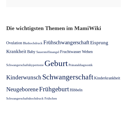
Die wichtigsten Themen im MamiWiki
Frühschwangerschaft
Eisprung
Ovulation
Bluthochdruck
Krankheit
Baby
Fruchtwasser
Wehen
Sauerstoffmangel
Geburt
Schwangerschaftshypertonie
Pränataldiagnostik
Schwangerschaft
Kinderwunsch
Kinderkrankheit
Frühgeburt
Neugeborene
Hibbeln
Schwangerschaftshochdruck
Frühchen