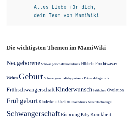
Alles Liebe für dich, 

dein Team von MamiWiki
Die wichtigsten Themen im MamiWiki
Neugeborene
Hibbeln
Fruchtwasser
Schwangerschaftshochdruck
Geburt
Wehen
Schwangerschaftshypertonie
Pränataldiagnostik
Kinderwunsch
Frühschwangerschaft
Ovulation
Frühchen
Frühgeburt
Kinderkrankheit
Bluthochdruck
Sauerstoffmangel
Schwangerschaft
Eisprung
Krankheit
Baby