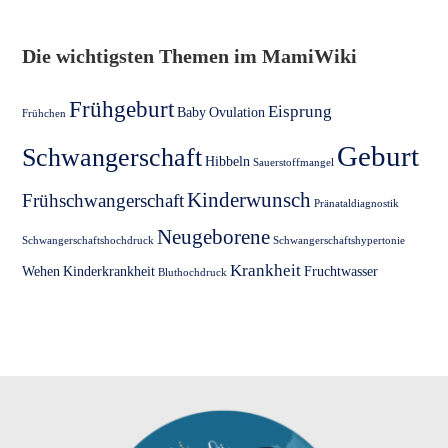
Die wichtigsten Themen im MamiWiki
Frühgeburt
Eisprung
Baby
Ovulation
Frühchen
Geburt
Schwangerschaft
Hibbeln
Sauerstoffmangel
Kinderwunsch
Frühschwangerschaft
Pränataldiagnostik
Neugeborene
Schwangerschaftshochdruck
Schwangerschaftshypertonie
Krankheit
Wehen
Kinderkrankheit
Fruchtwasser
Bluthochdruck