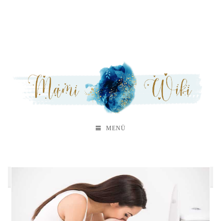
MENÜ
A
B
C
D
F
G
S
Z