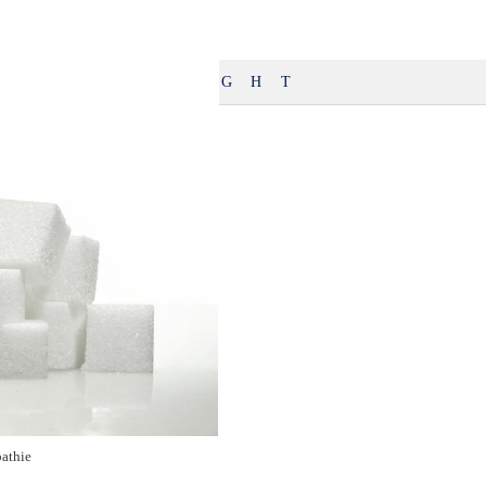
B
D
G
H
T
athie