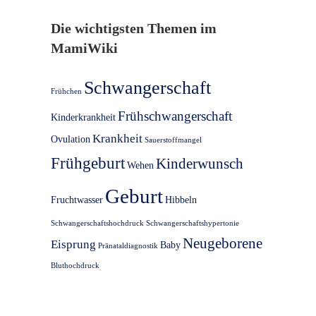
Die wichtigsten Themen im
MamiWiki
Schwangerschaft
Frühchen
Frühschwangerschaft
Kinderkrankheit
Krankheit
Ovulation
Sauerstoffmangel
Frühgeburt
Kinderwunsch
Wehen
Geburt
Fruchtwasser
Hibbeln
Schwangerschaftshochdruck
Schwangerschaftshypertonie
Neugeborene
Eisprung
Baby
Pränataldiagnostik
Bluthochdruck