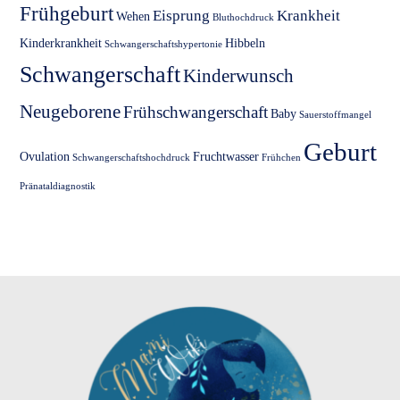
Frühgeburt
Eisprung
Krankheit
Wehen
Bluthochdruck
Kinderkrankheit
Hibbeln
Schwangerschaftshypertonie
Schwangerschaft
Kinderwunsch
Neugeborene
Frühschwangerschaft
Baby
Sauerstoffmangel
Geburt
Ovulation
Fruchtwasser
Schwangerschaftshochdruck
Frühchen
Pränataldiagnostik