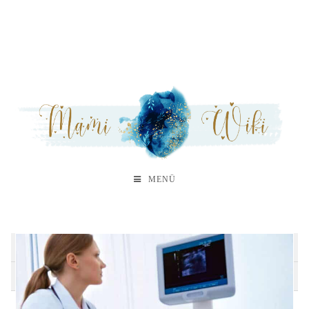
MENÜ
H
N
O
S
Z
Schi
Schw