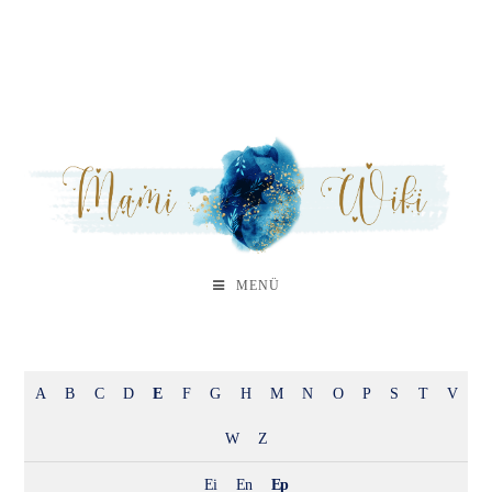
MENÜ
A
B
C
D
E
F
G
H
M
N
O
P
S
T
V
W
Z
Ei
En
Ep