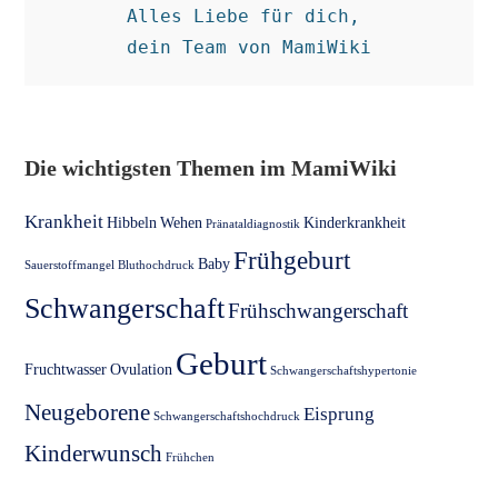
Alles Liebe für dich, 

dein Team von MamiWiki
Die wichtigsten Themen im MamiWiki
Krankheit
Hibbeln
Wehen
Kinderkrankheit
Pränataldiagnostik
Frühgeburt
Baby
Sauerstoffmangel
Bluthochdruck
Schwangerschaft
Frühschwangerschaft
Geburt
Fruchtwasser
Ovulation
Schwangerschaftshypertonie
Neugeborene
Eisprung
Schwangerschaftshochdruck
Kinderwunsch
Frühchen